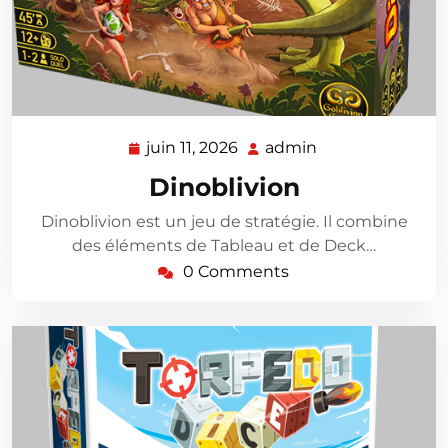
juin 11, 2026
admin
juin
admin
11,
Dinoblivion
2026
Dinoblivion est un jeu de stratégie. Il combine
des éléments de Tableau et de Deck…
0 Comments