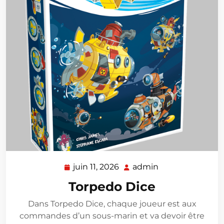
juin 11, 2026
admin
juin
admin
11,
Torpedo Dice
2026
Dans Torpedo Dice, chaque joueur est aux
commandes d’un sous-marin et va devoir être