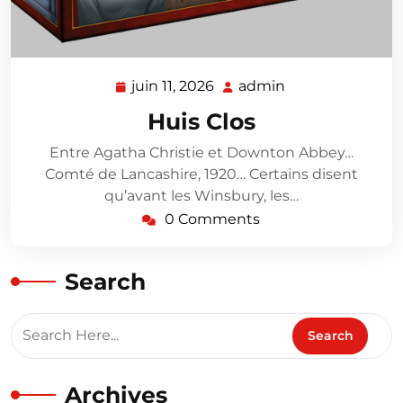
juin 11, 2026
admin
juin
admin
11,
Huis Clos
2026
Entre Agatha Christie et Downton Abbey…
Comté de Lancashire, 1920… Certains disent
qu’avant les Winsbury, les…
0 Comments
Search
Archives